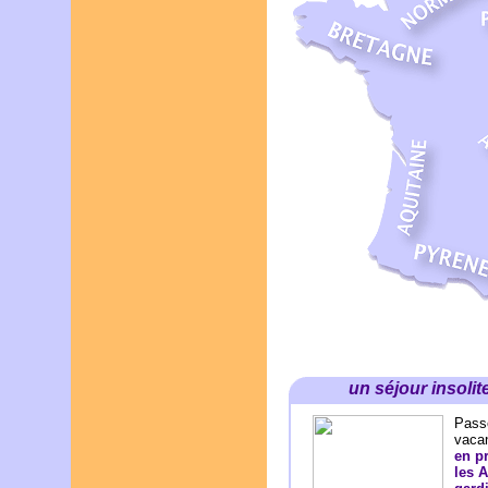
un séjour insoli
Pass
vaca
en p
les A