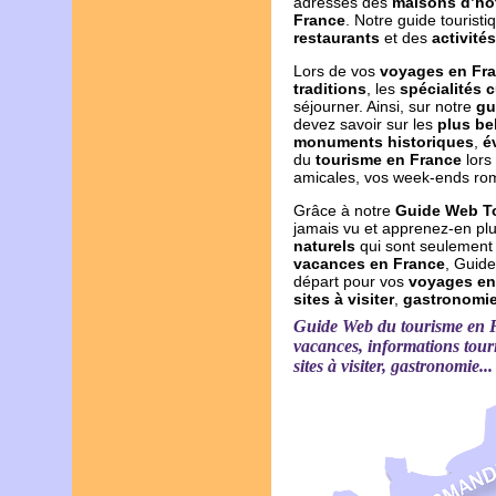
adresses des
maisons d’hô
France
. Notre guide tourist
restaurants
et des
activités
Lors de vos
voyages en Fr
traditions
, les
spécialités c
séjourner. Ainsi, sur notre
gu
devez savoir sur les
plus bel
monuments historiques
,
é
du
tourisme en France
lors 
amicales, vos week-ends roma
Grâce à notre
Guide Web T
jamais vu et apprenez-en plu
naturels
qui sont seulement 
vacances en France
, Guide
départ pour vos
voyages en
sites à visiter
,
gastronomi
Guide Web du tourisme en F
vacances, informations tour
sites à visiter, gastronomie...