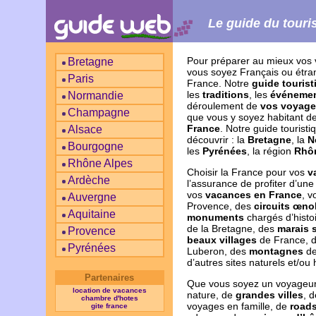
Le guide du tour
Pour préparer au mieux vos
Bretagne
vous soyez Français ou étran
Paris
France. Notre
guide touris
les
traditions
, les
événeme
Normandie
déroulement de
vos voyage
Champagne
que vous y soyez habitant d
France
. Notre guide tourist
Alsace
découvrir : la
Bretagne
, la
N
Bourgogne
les
Pyrénées
, la région
Rhô
Rhône Alpes
Choisir la France pour vos
v
Ardèche
l’assurance de profiter d’un
vos
vacances en France
, v
Auvergne
Provence, des
circuits œno
Aquitaine
monuments
chargés d’histo
de la Bretagne, des
marais 
Provence
beaux villages
de France, 
Pyrénées
Luberon, des
montagnes
de
d’autres sites naturels et/ou 
Partenaires
Que vous soyez un voyageu
location de vacances
nature, de
grandes villes
, 
chambre d'hotes
voyages en famille, de
roads
gite france