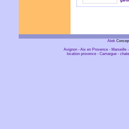
gard
Atek
Concepti
Avignon
-
Aix en Provence
-
Marseille
location provence
-
Camargue
-
chat