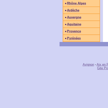
Rhône Alpes
Ardèche
Auvergne
Aquitaine
Provence
Pyrénées
Avignon
-
Aix en 
Gite Pr