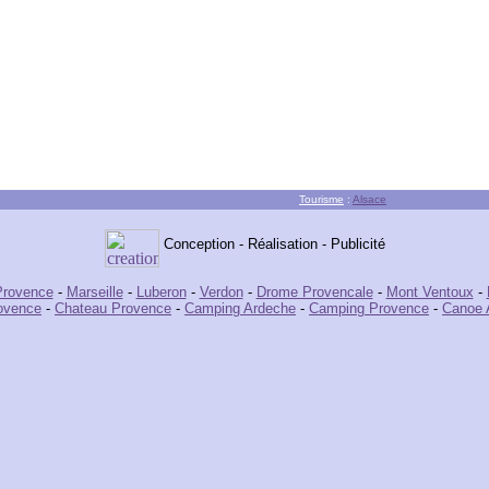
Tourisme
:
Alsace
Conception - Réalisation - Publicité
Provence
-
Marseille
-
Luberon
-
Verdon
-
Drome Provencale
-
Mont Ventoux
-
ovence
-
Chateau Provence
-
Camping Ardeche
-
Camping Provence
-
Canoe 