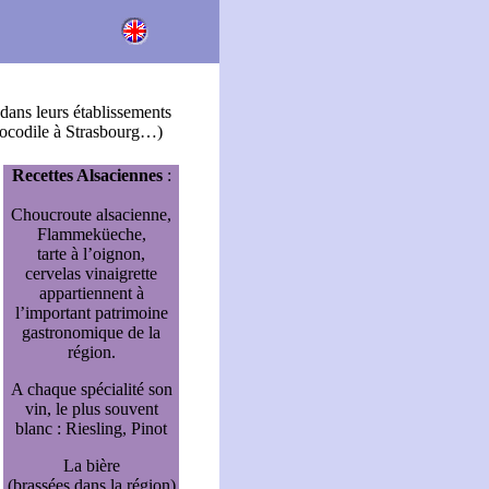
ans leurs établissements
Crocodile à Strasbourg…)
Recettes Alsaciennes
:
Choucroute alsacienne,
Flammeküeche,
tarte à l’oignon,
cervelas vinaigrette
appartiennent à
l’important patrimoine
gastronomique de la
région.
A chaque spécialité son
vin, le plus souvent
blanc : Riesling, Pinot
La bière
(brassées dans la région)