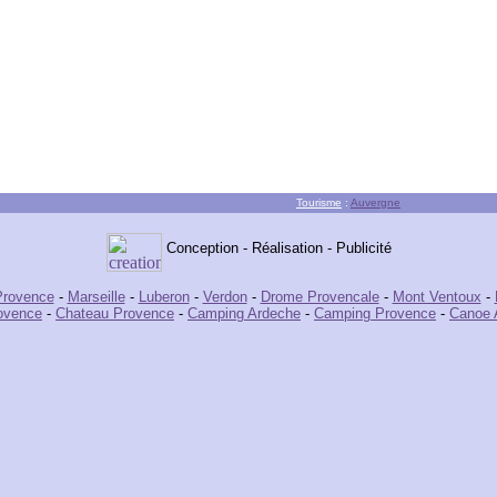
Tourisme
:
Auvergne
Conception - Réalisation - Publicité
Provence
-
Marseille
-
Luberon
-
Verdon
-
Drome Provencale
-
Mont Ventoux
-
ovence
-
Chateau Provence
-
Camping Ardeche
-
Camping Provence
-
Canoe 