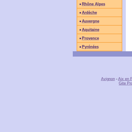
Rhône Alpes
Ardèche
Auvergne
Aquitaine
Provence
Pyrénées
Avignon
-
Aix en 
Gite Pr