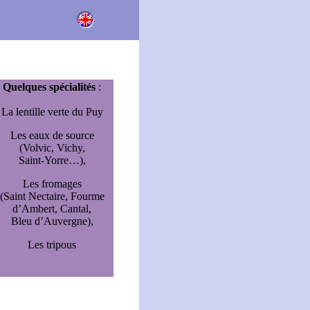
Quelques spécialités
:
La lentille verte du Puy
Les eaux de source
(Volvic, Vichy,
Saint-Yorre…),
Les fromages
(Saint Nectaire, Fourme
d’Ambert, Cantal,
Bleu d’Auvergne),
Les tripous